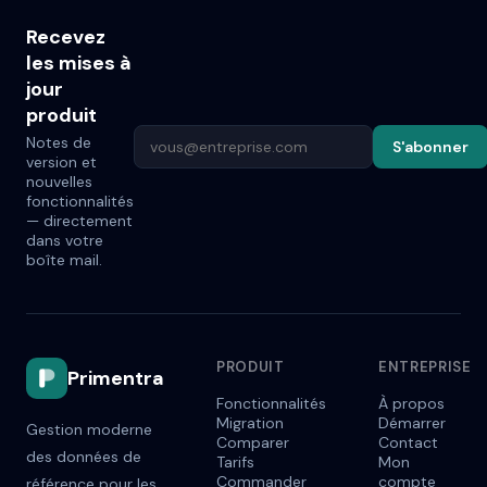
Recevez
les mises à
jour
produit
Notes de
S'abonner
version et
nouvelles
fonctionnalités
— directement
dans votre
boîte mail.
PRODUIT
ENTREPRISE
Primentra
Fonctionnalités
À propos
Migration
Démarrer
Gestion moderne
Comparer
Contact
des données de
Tarifs
Mon
Commander
compte
référence pour les